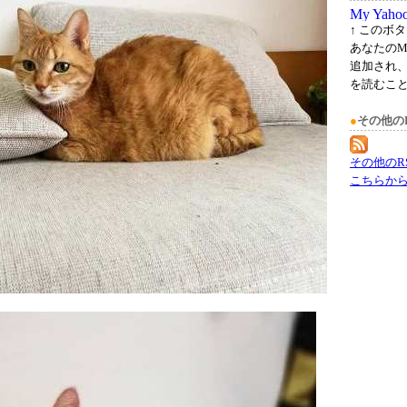
↑ このボ
あなたのM
追加され
を読むこ
●
その他の
その他のR
こちらか