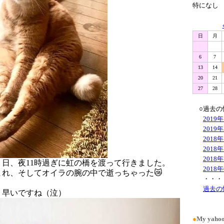
特になし
日
月
6
7
13
14
20
21
27
28
○過去の
2019
2019
2018
2018
2018
日、夜11時過ぎに虹の橋を渡って行きました。
2018
れ、そしてオイラの腕の中で逝っちゃった😿
・・・
過去の
、早いですね（泣）
●
My ya