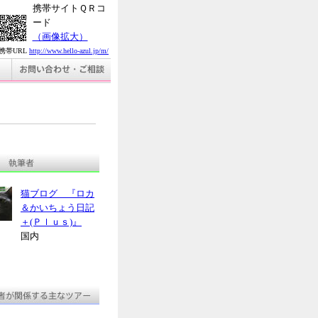
携帯サイトＱＲコ
ード
（画像拡大）
携帯URL
http://www.hello-azul.jp/m/
猫ブログ 『ロカ
＆かいちょう日記
＋(Ｐｌｕｓ)』
国内