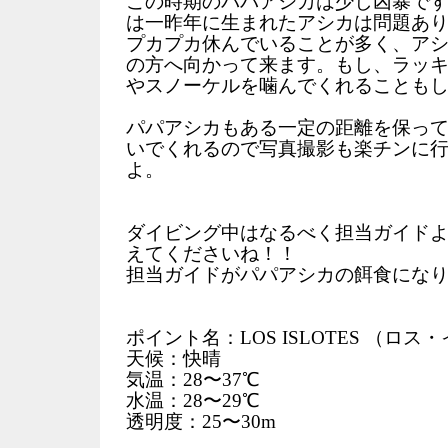
この時期のパパアシカは少し凶暴です
は一昨年に生まれたアシカは問題あ
プカプカ休んでいることが多く、ア
の方へ向かって来ます。もし、ラッ
やスノーケルを噛んでくれることも
パパアシカもある一定の距離を保っ
いでくれるので写真撮影も楽チンに
よ。
ダイビング中はなるべく担当ガイド
えてくださいね！！
担当ガイドがパパアシカの餌食にな
ポイント名：LOS ISLOTES （ロス
天候：快晴
気温：28〜37℃
水温：28〜29℃
透明度：25〜30m