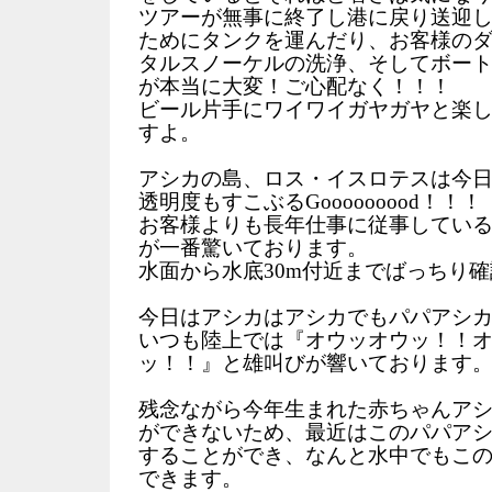
ツアーが無事に終了し港に戻り送迎
ためにタンクを運んだり、お客様の
タルスノーケルの洗浄、そしてボー
が本当に大変！ご心配なく！！！
ビール片手にワイワイガヤガヤと楽
すよ。
アシカの島、ロス・イスロテスは今
透明度もすこぶるGooooooood！！！
お客様よりも長年仕事に従事してい
が一番驚いております。
水面から水底30m付近までばっちり
今日はアシカはアシカでもパパアシ
いつも陸上では『オウッオウッ！！
ッ！！』と雄叫びが響いております
残念ながら今年生まれた赤ちゃんア
ができないため、最近はこのパパア
することができ、なんと水中でもこ
できます。