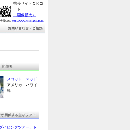
携帯サイトＱＲコ
ード
（画像拡大）
携帯URL
http://www.hello-azul.jp/m/
スコット・マッド
アメリカ・ハワイ
島
ダイビングツアー、ド