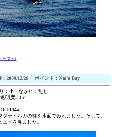
トップへ↑
：2009/12/28 ポイント：Nai’a Bay
ねり：小 ながれ：無し
明度:20ｍ
ut:1044
マダライルカの群を水面でみれました。そして、
ビエイを見ました。