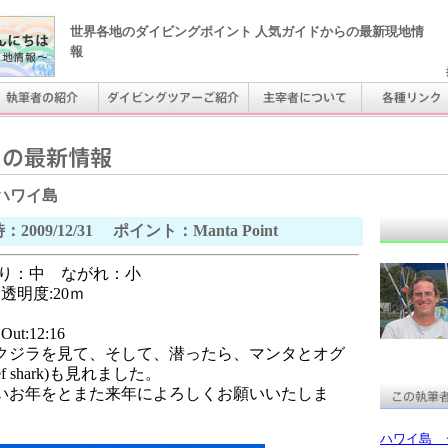
世界各地のダイビングポイント 人気ガイドからの最新現地情
報
ハワイ島
：2009/12/31 ポイント：Manta Point
ねり：中 ながれ：小
明度:20ｍ
ut:12:16
クジラを見て、そして、潜ったら、マンタとオグ
ef shark)も見れました。
いお年をとまた来年によろしくお願いいたしま
ハワイ島 