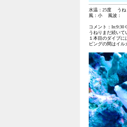
水温：25度 う
風：小 風波： 透
コメント：In:9:30 Ou
うねりまだ続いて
１本目のダイブに
ビングの間はイル