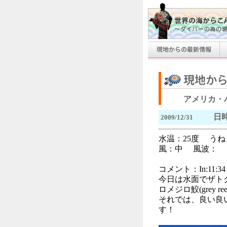
アメリカ・
日時
2009/12/31
水温：25度 う
風：中 風波： 透
コメント：In:11:34 O
今日は水面でザト
ロメジロ鮫(grey re
それでは、良い良
す！