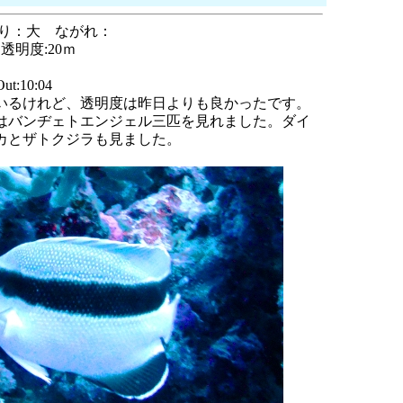
ねり：大 ながれ：
明度:20ｍ
t:10:04
いるけれど、透明度は昨日よりも良かったです。
はバンヂェトエンジェル三匹を見れました。ダイ
カとザトクジラも見ました。