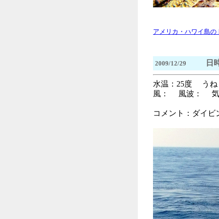
アメリカ・ハワイ島の
日時
2009/12/29
水温：25度 う
風： 風波： 気温
コメント：ダイビ