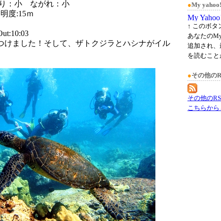
ねり：小 ながれ：小
●
My yah
度:15ｍ
↑ このボ
t:10:03
あなたのMy
つけました！そして、ザトクジラとハシナがイル
追加され、
を読むこと
●
その他のR
その他のR
こちらから