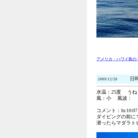
アメリカ・ハワイ島の
日時
2009/12/28
水温：25度 う
風：小 風波： 透
コメント：In:10:07 O
ダイビングの前に
潜ったらマダラト