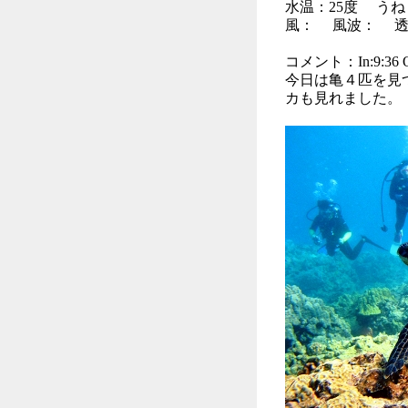
水温：25度 う
風： 風波： 透明
コメント：In:9:36 Ou
今日は亀４匹を見
カも見れました。