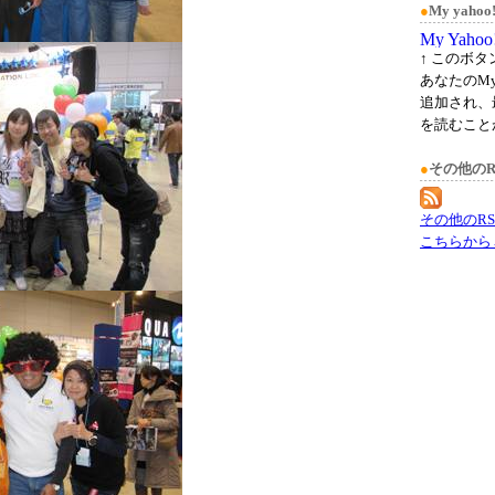
●
My yah
↑ このボ
あなたのMy
追加され、
を読むこと
●
その他のR
その他のR
こちらから