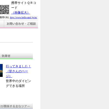
携帯サイトＱＲコ
ード
（画像拡大）
携帯URL
http://www.hello-azul.jp/m/
行ってきました！
（皆さんのペー
ジ）
世界中のダイビン
グできる場所