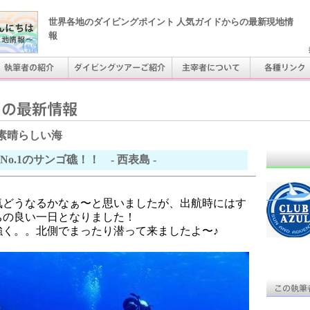
世界各地のダイビングポイント 人気ガイドからの最新現地情
報
素晴らしい海
No.1のサンゴ礁！！ - 西表島 -
気どうなるかなぁ〜と思いましたが、出航時にはす
ちの良い一日となりました！
強く。。北側でまったり潜って来ましたよ〜♪