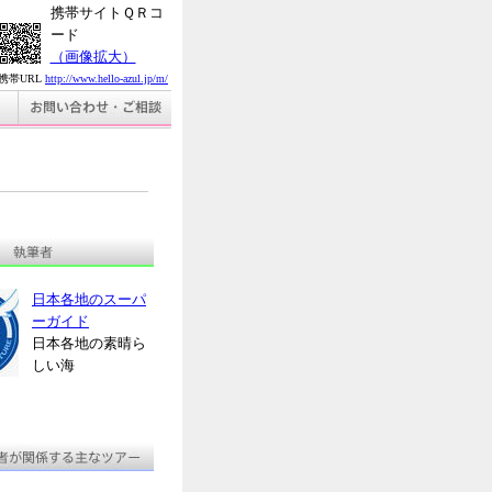
携帯サイトＱＲコ
ード
（画像拡大）
携帯URL
http://www.hello-azul.jp/m/
日本各地のスーパ
ーガイド
日本各地の素晴ら
しい海