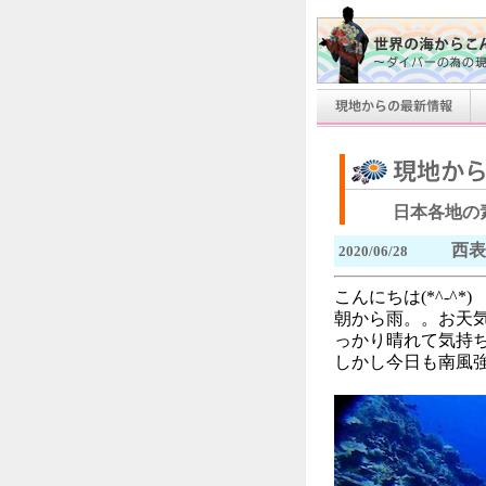
日本各地の
西表
2020/06/28
こんにちは(*^-^*)
朝から雨。。お天
っかり晴れて気持
しかし今日も南風