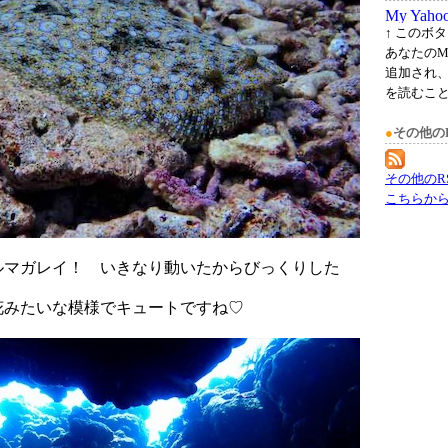
↑ このボ
あなたのM
追加され
を読むこ
●
その他の
その他のR
こちらか
ルマガレイ！ いきなり動いたからびっくりした
花みたいな模様でキュートですね♡