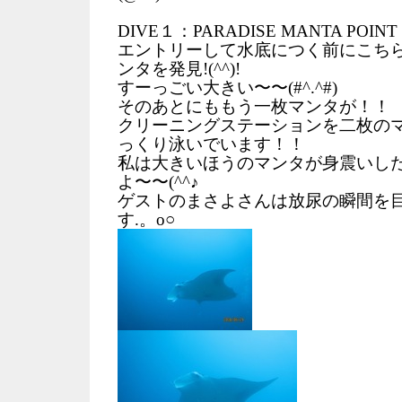
DIVE１：PARADISE MANTA POINT
エントリーして水底につく前にこち
ンタを発見!(^^)!
すーっごい大きい〜〜(#^.^#)
そのあとにももう一枚マンタが！！
クリーニングステーションを二枚の
っくり泳いでいます！！
私は大きいほうのマンタが身震いし
よ〜〜(^^♪
ゲストのまさよさんは放尿の瞬間を
す.。o○