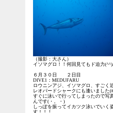
（撮影：大さん）
イソマグロ！！何回見てもド迫力(^^)
６月３０日 ２日目
DIVE1：MEDUFARU
ロウニンアジ、イソマグロ、すごく
レオパードシャークにも逢いました(#^.
すぐに泳いで行ってしまったので写
んです(・。・)
しっぽを振ってイカツク泳いでいく
す！！！