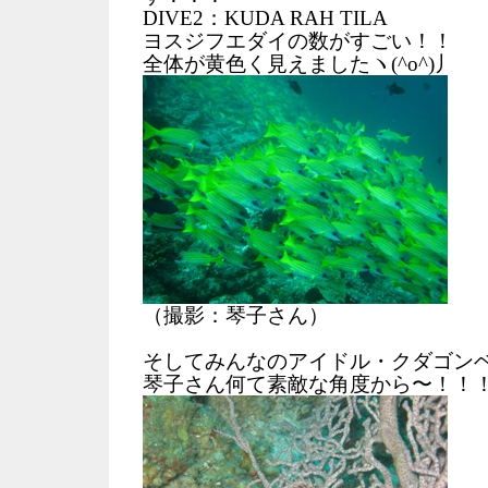
DIVE2：KUDA RAH TILA
ヨスジフエダイの数がすごい！！
全体が黄色く見えましたヽ(^o^)丿
（撮影：琴子さん）
そしてみんなのアイドル・クダゴンベ(
琴子さん何て素敵な角度から〜！！