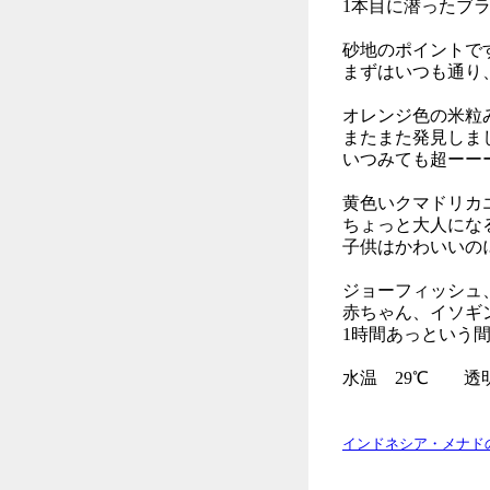
1本目に潜ったブ
砂地のポイントで
まずはいつも通り
オレンジ色の米粒
またまた発見しま
いつみても超ーー
黄色いクマドリカ
ちょっと大人にな
子供はかわいいの
ジョーフィッシュ
赤ちゃん、イソギ
1時間あっという
水温 29℃ 透明
インドネシア・メナド