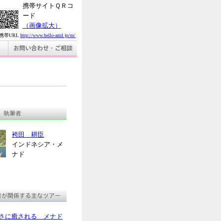
携帯サイトＱＲコ
ード
（画像拡大）
携帯URL
http://www.hello-azul.jp/m/
袴田 耕臣
インドネシア・メ
ナド
さに癒される メナド