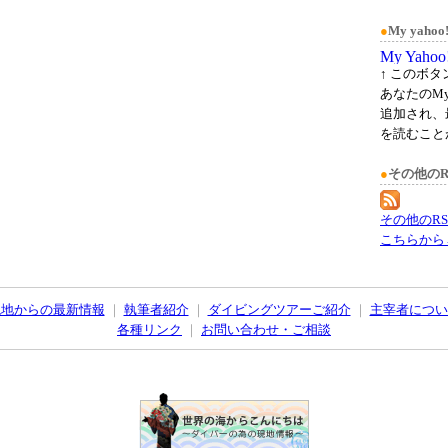
●
My yah
↑ このボ
あなたのMy
追加され、
を読むこと
●
その他のR
その他のR
こちらから
現地からの最新情報
｜
執筆者紹介
｜
ダイビングツアーご紹介
｜
主宰者につい
各種リンク
｜
お問い合わせ・ご相談