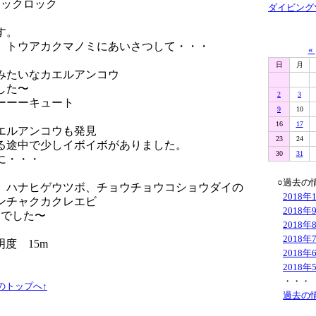
ラックロック
ダイビング
す。
、トウアカクマノミにあいさつして・・・
«
日
月
みたいなカエルアンコウ
した〜
2
3
ーーーキュート
9
10
16
17
エルアンコウも発見
23
24
る途中で少しイボイボがありました。
30
31
に・・・
○過去の
、ハナヒゲウツボ、チョウチョウコショウダイの
2018年
ンチャクカクレエビ
2018年
間でした〜
2018年
2018年
度 15m
2018年
2018年
・・・
のトップへ↑
過去の