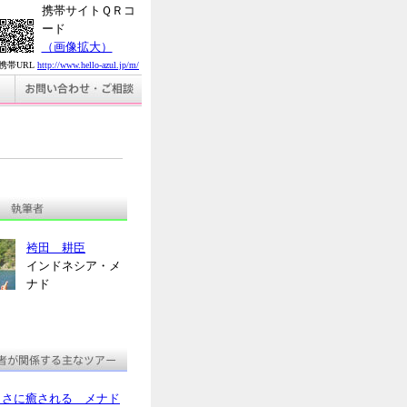
携帯サイトＱＲコ
ード
（画像拡大）
携帯URL
http://www.hello-azul.jp/m/
袴田 耕臣
インドネシア・メ
ナド
しさに癒される メナド