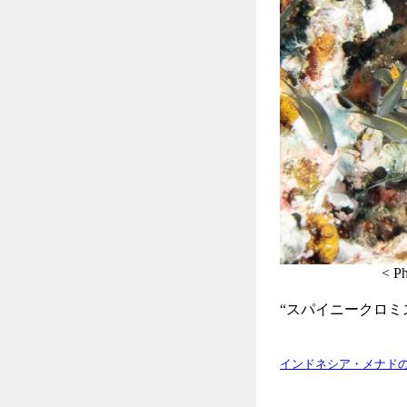
< Photo by
“スパイニークロミ
インドネシア・メナドの