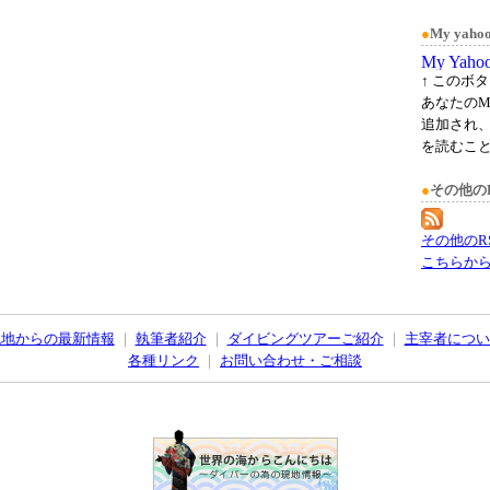
●
My ya
↑ このボ
あなたのM
追加され
を読むこ
●
その他の
その他のR
こちらか
現地からの最新情報
｜
執筆者紹介
｜
ダイビングツアーご紹介
｜
主宰者につい
各種リンク
｜
お問い合わせ・ご相談