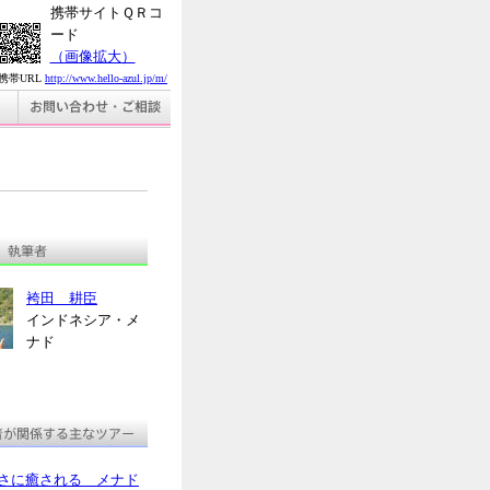
携帯サイトＱＲコ
ード
（画像拡大）
携帯URL
http://www.hello-azul.jp/m/
袴田 耕臣
インドネシア・メ
ナド
さに癒される メナド