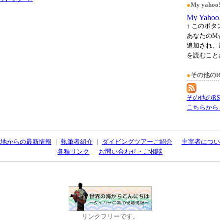
●
My yah
↑ このボ
あなたのMy
追加され、
を読むこと
●
その他のR
その他のR
こちらから
現地からの最新情報
｜
執筆者紹介
｜
ダイビングツアーご紹介
｜
主宰者につい
各種リンク
｜
お問い合わせ・ご相談
リンクフリーです。