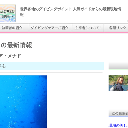
世界各地のダイビングポイント 人気ガイドからの最新現地情
報
ア・メナド
半も
珊瑚の美し