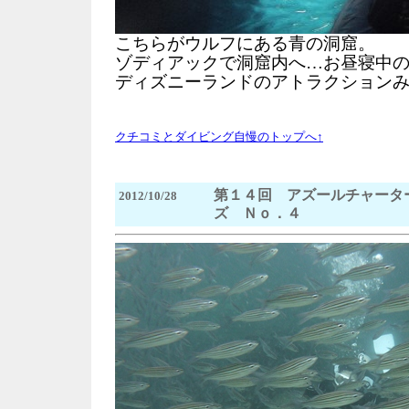
こちらがウルフにある青の洞窟。
ゾディアックで洞窟内へ…お昼寝中
ディズニーランドのアトラクション
クチコミとダイビング自慢のトップへ↑
第１４回 アズールチャータ
2012/10/28
ズ Ｎｏ．４