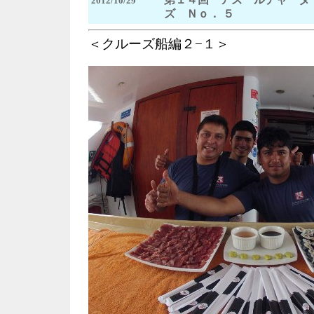
2012/10/29
ズ Ｎｏ． ５
＜クルーズ船編２−１＞