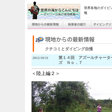
世界各地のダイビ
報
クチコミとダイビング自慢
第１４回 アズールチャータ
2012/10/31
ズ Ｎｏ．７
＜陸上編２＞