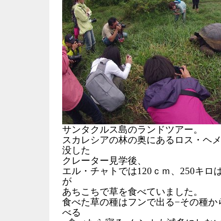
サンタクルス島のランドツアー。
スカレシアの林の奥にあるロス・ヘ
没した
クレーター見学後、
エル・チャトでは120ｃｍ、250キ
が
あちこちで草を食べていました。
食べた草の種はフンで出る−その種か
べる