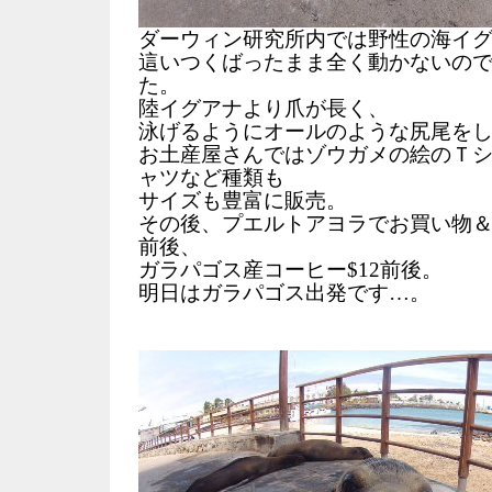
ダーウィン研究所内では野性の海イ
這いつくばったまま全く動かないの
た。
陸イグアナより爪が長く、
泳げるようにオールのような尻尾を
お土産屋さんではゾウガメの絵のＴシ
ャツなど種類も
サイズも豊富に販売。
その後、プエルトアヨラでお買い物＆夕
前後、
ガラパゴス産コーヒー$12前後。
明日はガラパゴス出発です…。