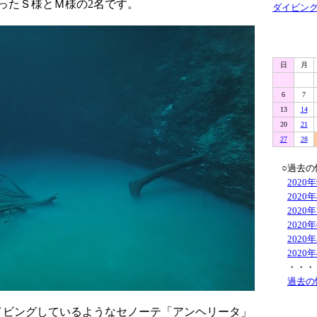
ったＳ様とＭ様の2名です。
ダイビン
日
月
6
7
13
14
20
21
27
28
○過去の
2020
2020
2020
2020
2020
2020
・・・
過去の
イビングしているようなセノーテ「アンヘリータ」