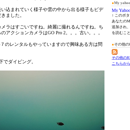
●
My ya
吸い込まれていく様子や雲の中から出る様子もビデ
だきました。
↑ このボ
あなたのM
カメラはすごいですね。綺麗に撮れるんですね。ち
追加され
のアクションカメラはGO Pro 2。。。古い。。。
を読むこ
pro７のレンタルもやっていますので興味ある方は問
●
その他の
。
その他のR
下でダイビング。
こちらか