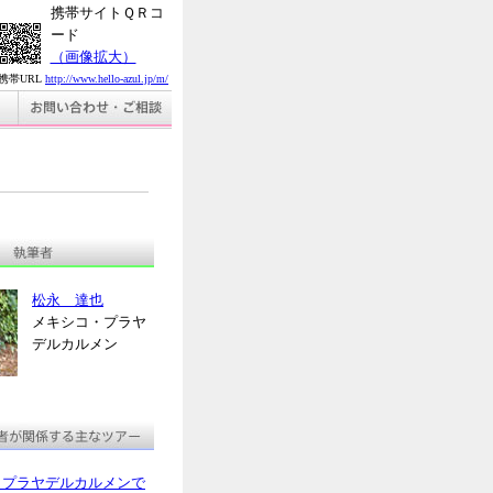
携帯サイトＱＲコ
ード
（画像拡大）
携帯URL
http://www.hello-azul.jp/m/
松永 達也
メキシコ・プラヤ
デルカルメン
・プラヤデルカルメンで