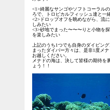
<1>綺麗なサンゴやソフトコーラル
ろで、トロピカルフィッシュ達と一
<2>ドロップオフを眺めながら、流
しみたい
<3>砂地でまった〜〜〜りと小物を
を楽しみたい
上記のうち1つでも自身のダイビング
まったダイバー方々は、是非1度メナ
お越しください。
メナドの海は、決して皆様の期待を
ょう！！