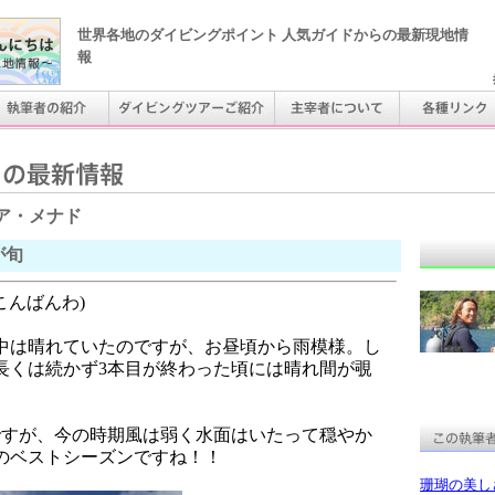
世界各地のダイビングポイント 人気ガイドからの最新現地情
報
ア・メナド
が旬
こんばんわ)
中は晴れていたのですが、お昼頃から雨模様。し
長くは続かず3本目が終わった頃には晴れ間が覗
ですが、今の時期風は弱く水面はいたって穏やか
のベストシーズンですね！！
珊瑚の美し