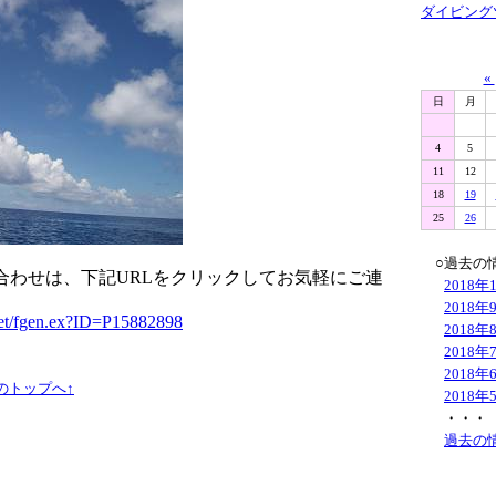
ダイビング
«
日
月
4
5
11
12
18
19
25
26
○過去の
合わせは、下記URLをクリックしてお気軽にご連
2018年
2018年
net/fgen.ex?ID=P15882898
2018年
2018年
2018年
のトップへ↑
2018年
・・・
過去の