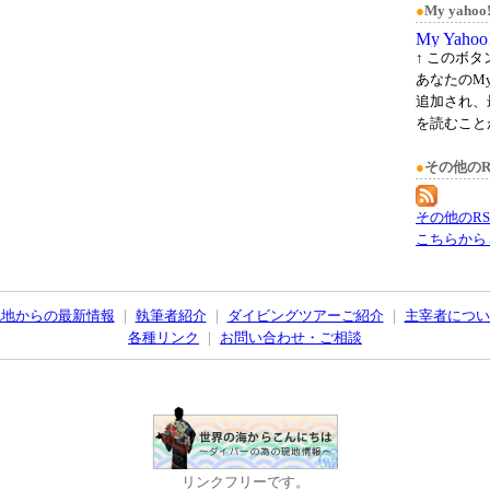
●
My yah
↑ このボ
あなたのMy
追加され、
を読むこと
●
その他のR
その他のR
こちらから
現地からの最新情報
｜
執筆者紹介
｜
ダイビングツアーご紹介
｜
主宰者につい
各種リンク
｜
お問い合わせ・ご相談
リンクフリーです。