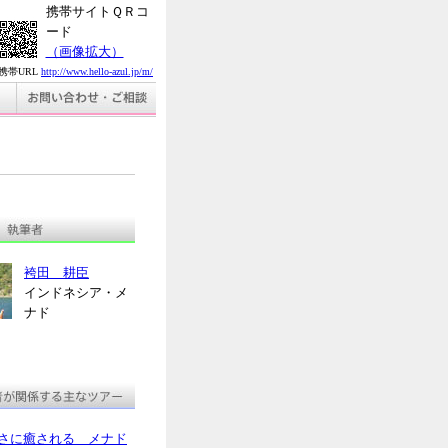
携帯サイトＱＲコ
ード
（画像拡大）
携帯URL
http://www.hello-azul.jp/m/
袴田 耕臣
インドネシア・メ
ナド
さに癒される メナド