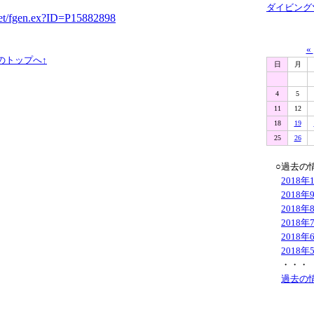
ダイビング
net/fgen.ex?ID=P15882898
«
のトップへ↑
日
月
4
5
11
12
18
19
25
26
○過去の
2018年
2018年
2018年
2018年
2018年
2018年
・・・
過去の