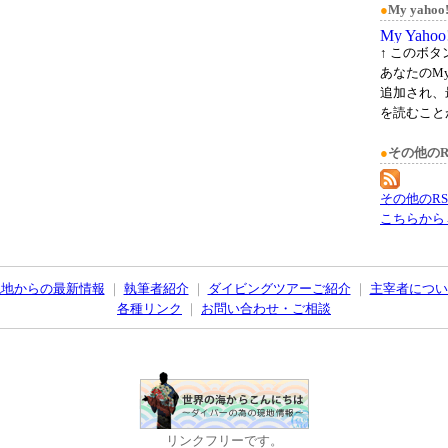
●
My yah
↑ このボ
あなたのMy
追加され、
を読むこと
●
その他のR
その他のR
こちらから
現地からの最新情報
｜
執筆者紹介
｜
ダイビングツアーご紹介
｜
主宰者につい
各種リンク
｜
お問い合わせ・ご相談
リンクフリーです。