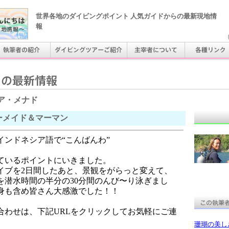
世界各地のダイビングポイント 人気ガイドからの最新現地情
報
ア・メナド
ーメイド＆マーマン
インドネシア語で“こんばんわ”
ているポイントにいきました。
イブを2日間したあと、景観をがらっと変えて、
を潜水時間の半分の30分間のんび〜り泳ぎまし
身も含め皆さん大感激でした！！
合わせは、下記URLをクリックしてお気軽にご連
珊瑚の美し